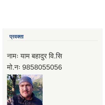
प्रवक्ता
नामः याम बहादुर वि.सि
मो.नः 9858055056