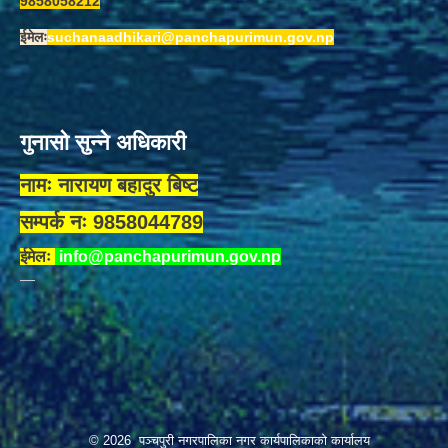
9858058212
ईमेलः
suchanaadhikari@panchapurimun.gov.np
गुनासो सुन्ने अधिकारी
नामः नारायण बहादुर बिष्ट
सम्पर्क नः 9858044789
ईमेलः
info@panchapurimun.gov.np
© 2026 पञ्चपुरी नगरपालिका नगर कार्यपालिकाको कार्यालय