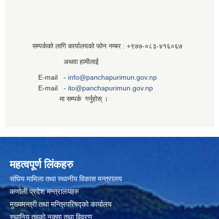
सम्पर्कको लागि कार्यालयको फोन नम्बर : +९७७-०८३‍-४१६०६७
अथवा हामीलाई
E-mail -
info@panchapurimun.gov.np
E-mail -
ito@panchapurimun.gov.np
मा सम्पर्क गर्नुहोस् ।
महत्वपूर्ण लिंकहरु
संघिय मामिला तथा स्थानीय विकास मन्त्रालय
कर्णाली प्रदेश मन्त्रालयहरु
मुख्यमन्त्री तथा मन्त्रिपरिषद्को कार्यालय
स्थानिय तहकाे नक्सा तथा विवरण