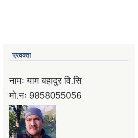
प्रवक्ता
नामः याम बहादुर वि.सि
मो.नः 9858055056