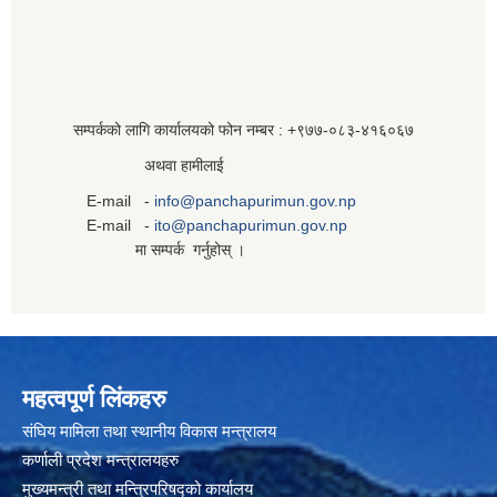
सम्पर्कको लागि कार्यालयको फोन नम्बर : +९७७-०८३‍-४१६०६७
अथवा हामीलाई
E-mail -
info@panchapurimun.gov.np
E-mail -
ito@panchapurimun.gov.np
मा सम्पर्क गर्नुहोस् ।
महत्वपूर्ण लिंकहरु
संघिय मामिला तथा स्थानीय विकास मन्त्रालय
कर्णाली प्रदेश मन्त्रालयहरु
मुख्यमन्त्री तथा मन्त्रिपरिषद्को कार्यालय