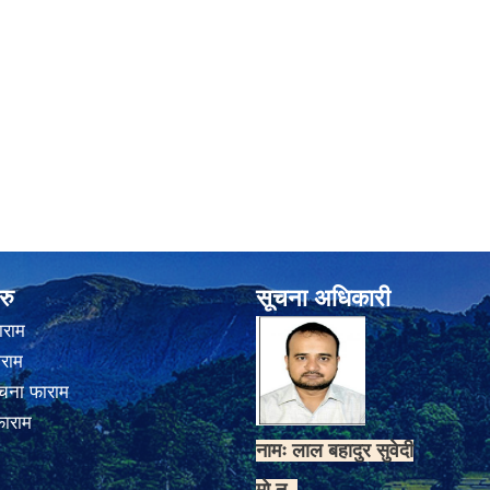
रु
सूचना अधिकारी
ाराम
ाराम
चना फाराम
फाराम
नामः लाल बहादुर सुवेदी