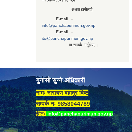
+९७७-०८३‍-४१६०६७
अथवा हामीलाई
E-mail -
info@panchapurimun.gov.np
E-mail -
ito@panchapurimun.gov.np
मा सम्पर्क गर्नुहोस् ।
गुनासो सुन्ने अधिकारी
नामः नारायण बहादुर बिष्ट
सम्पर्क नः 9858044789
ईमेलः
info@panchapurimun.gov.np