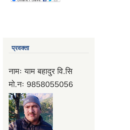
प्रवक्ता
नामः याम बहादुर वि.सि
मो.नः 9858055056