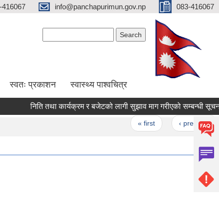
-416067
info@panchapurimun.gov.np
083-416067
Search form
Search
स्वतः प्रकाशन
स्वास्थ्य पाश्वचित्र
निति तथा कार्यक्रम र बजेटको लागी सुझाव माग गरीएको सम्बन्धी सूचना ।
Pages
« first
‹ previous