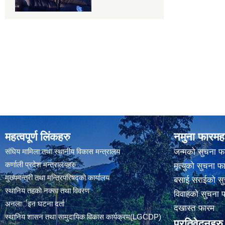
महत्वपूर्ण लिंकहरु
नमुना फारमह
संघिय मामिला तथा स्थानीय विकास मन्त्रालय
जन्मको सुचना फ
कर्णाली प्रदेश मन्त्रालयहरु
मृत्युको सुचना फ
मुख्यमन्त्री तथा मन्त्रिपरिषद्को कार्यालय
बसाई सराईको सु
स्थानिय तहकाे नक्सा तथा विवरण
विवाहको सुचना 
अनलार्इन घटना दर्ता
दखास्त फारम
स्थानिय शासन तथा सामुदायिक विकास कार्यक्रम(LGCDP)
प्रतिवेदनहरु