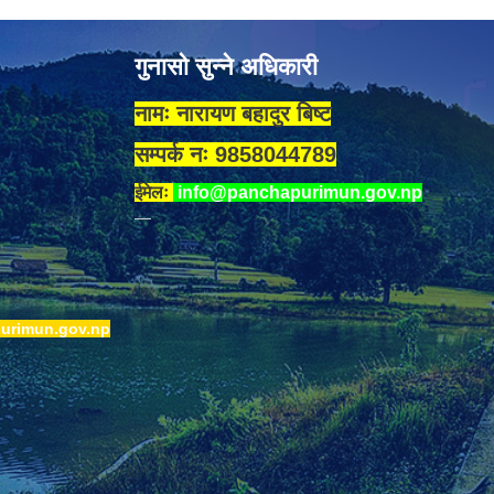
गुनासो सुन्ने अधिकारी
नामः नारायण बहादुर बिष्ट
सम्पर्क नः 9858044789
ईमेलः
info@panchapurimun.gov.np
urimun.gov.np