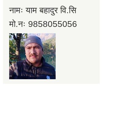
नामः याम बहादुर वि.सि
मो.नः 9858055056