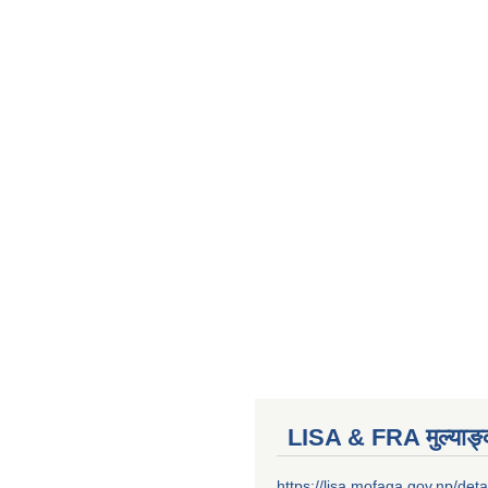
LISA & FRA मुल्याङ
https://lisa.mofaga.gov.np/deta