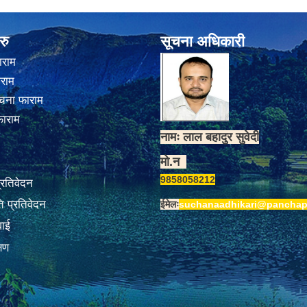
रु
सूचना अधिकारी
ाराम
ाराम
चना फाराम
फाराम
नामः लाल बहादुर सुवेदी
मो.न
9858058212
प्रतिवेदन
 प्रतिवेदन
ईमेलः
suchanaadhikari@panchap
वाई
्षण