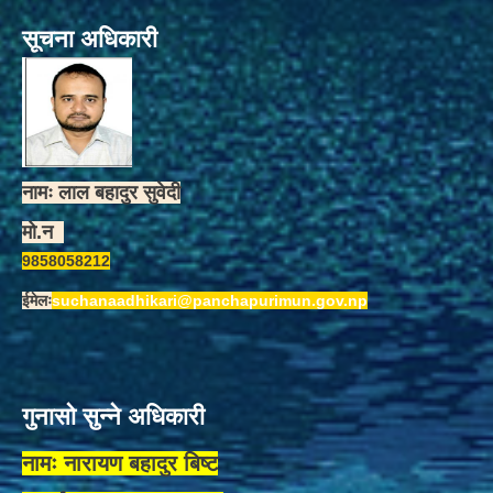
सूचना अधिकारी
नामः लाल बहादुर सुवेदी
मो.न
9858058212
ईमेलः
suchanaadhikari@panchapurimun.gov.np
गुनासो सुन्ने अधिकारी
नामः नारायण बहादुर बिष्ट