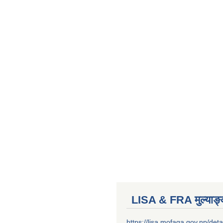
LISA & FRA मुल्याङ
https://lisa.mofaga.gov.np/deta