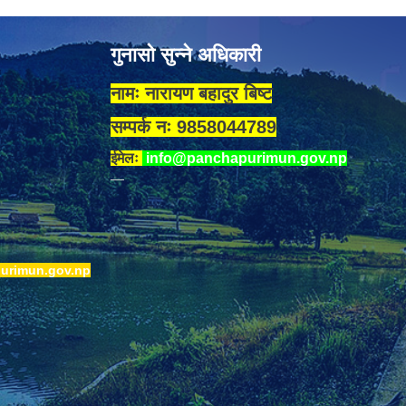
गुनासो सुन्ने अधिकारी
नामः नारायण बहादुर बिष्ट
सम्पर्क नः 9858044789
ईमेलः
info@panchapurimun.gov.np
urimun.gov.np