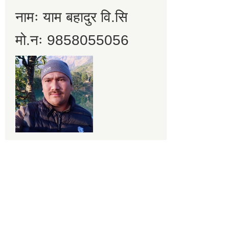
नामः याम बहादुर वि.सि
मो.नः 9858055056