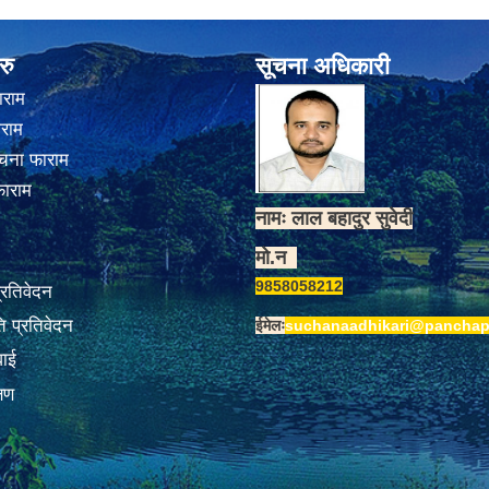
रु
सूचना अधिकारी
ाराम
ाराम
चना फाराम
फाराम
नामः लाल बहादुर सुवेदी
मो.न
9858058212
प्रतिवेदन
 प्रतिवेदन
ईमेलः
suchanaadhikari@panchap
वाई
्षण