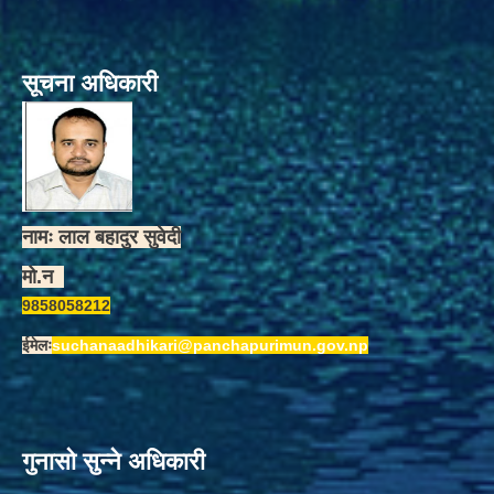
सूचना अधिकारी
नामः लाल बहादुर सुवेदी
मो.न
9858058212
ईमेलः
suchanaadhikari@panchapurimun.gov.np
गुनासो सुन्ने अधिकारी